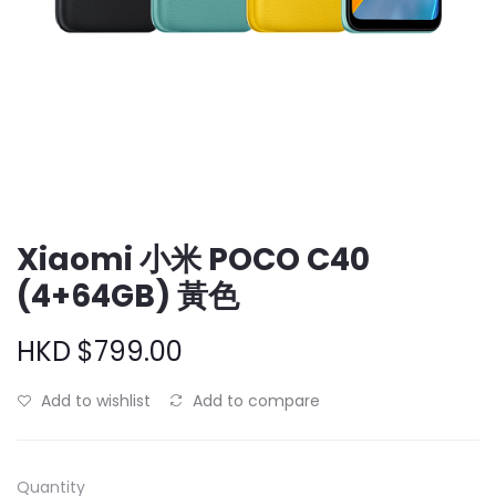
Xiaomi 小米 POCO C40
(4+64GB) 黃色
HKD $799.00
Add to wishlist
Add to compare
Quantity