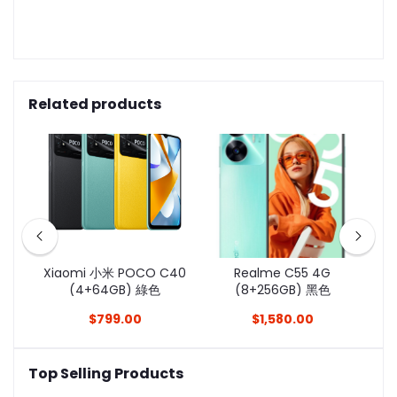
Related products
xy
Xiaomi 小米 POCO C40
Realme C55 4G
色
(4+64GB) 綠色
(8+256GB) 黑色
$799.00
$1,580.00
Top Selling Products