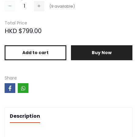
(
9
available)
Total Price
HKD
$799.00
Add to cart
Buy Now
Share
Description