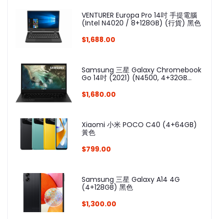
VENTURER Europa Pro 14吋 手提電腦
(Intel N4020 / 8+128GB) (行貨) 黑色
$1,688.00
Samsung 三星 Galaxy Chromebook
Go 14吋 (2021) (N4500, 4+32GB
SSD) XE340XDA-KA1US 銀色
$1,680.00
Xiaomi 小米 POCO C40 (4+64GB)
黃色
$799.00
Samsung 三星 Galaxy A14 4G
(4+128GB) 黑色
$1,300.00